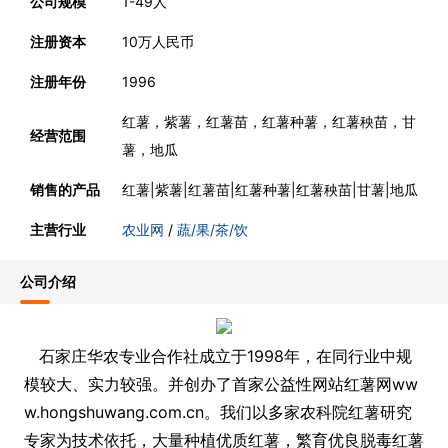
公司规模
1-49人
注册资本
10万人民币
注册年份
1996
红薯，紫薯，红薯苗，红薯种薯，红薯秧苗，甘
经营范围
薯，地瓜
销售的产品
红薯|紫薯|红薯苗|红薯种薯|红薯秧苗|甘薯|地瓜
主营行业
农业网
/
蔬/果/茶/饮
公司介绍
石家庄华农专业合作社成立于1998年，在同行业中规
模较大、实力较强。并创办了首家公益性网站红薯网ww
w.hongshuwang.com.cn。我们以多家农科院红薯研究
专家为技术依托，大量种植优质红薯，繁育优良脱毒红薯