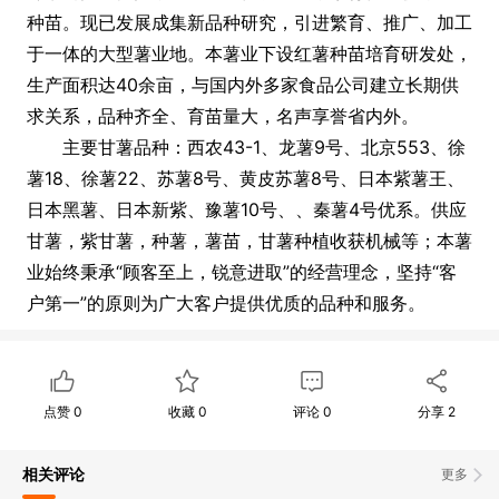
种苗。现已发展成集新品种研究，引进繁育、推广、加工
于一体的大型薯业地。本薯业下设红薯种苗培育研发处，
生产面积达40余亩，与国内外多家食品公司建立长期供
求关系，品种齐全、育苗量大，名声享誉省内外。
主要甘薯品种：西农43-1、龙薯9号、北京553、徐
薯18、徐薯22、苏薯8号、黄皮苏薯8号、日本紫薯王、
日本黑薯、日本新紫、豫薯10号、、秦薯4号优系。供应
甘薯，紫甘薯，种薯，薯苗，甘薯种植收获机械等；本薯
业始终秉承“顾客至上，锐意进取”的经营理念，坚持“客
户第一”的原则为广大客户提供优质的品种和服务。
点赞
0
收藏
0
评论
0
分享
2
相关评论
更多